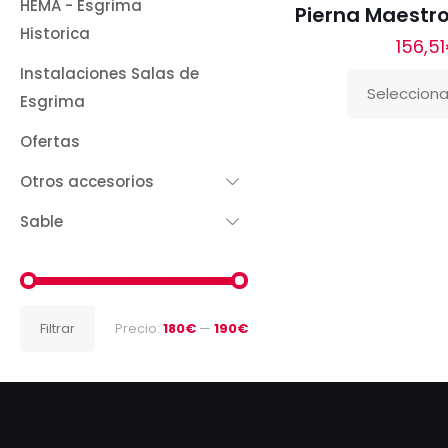
HEMA - Esgrima
Pierna Maestro 
Historica
156,51
Instalaciones Salas de
Selecciona
Esgrima
Este
producto
Ofertas
tiene
Otros accesorios
múltiples
variantes.
Sable
Las
opciones
se
Precio
Precio
pueden
Filtrar
Precio:
180€
—
190€
mínimo
máximo
elegir
en
la
página