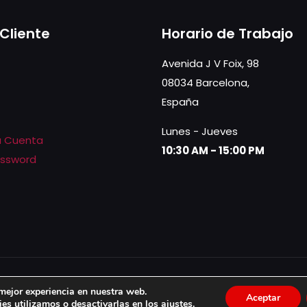
 Cliente
Horario de Trabajo
Avenida J V Foix, 98
08034 Barcelona,
España
Lunes - Jueves
la Cuenta
10:30 AM - 15:00 PM
assword
press
by CreationBCN
 mejor experiencia en nuestra web.
Aceptar
es utilizamos o desactivarlas en los
ajustes
.