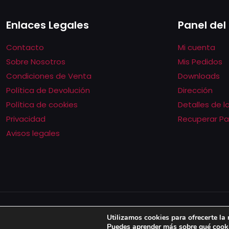
de
Enlaces Legales
Panel del
producto
Contacto
Mi cuenta
Sobre Nosotros
Mis Pedidos
Condiciones de Venta
Downloads
Política de Devolución
Dirección
Política de cookies
Detalles de 
Privacidad
Recuperar P
Avisos legales
© 2022 AllstarSpain | All Rights Reserved |
Diseño web Word
Utilizamos cookies para ofrecerte la
Puedes aprender más sobre qué cooki