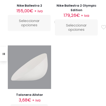
producto
Nike Ballestra 2
Nike Ballestra 2 Olympic
155,00
€
Edition
+ iva
179,26
€
+ iva
Seleccionar
opciones
Este
Seleccionar
opciones
producto
Este
tiene
producto
múltiples
tiene
variantes.
múltiples
Las
variantes.
opciones
Las
se
opciones
pueden
se
elegir
pueden
en
elegir
la
en
página
la
de
página
producto
de
producto
Talonera Allstar
3,68
€
+ iva