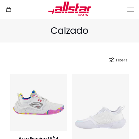
Calzado
Filters
Azza Fencing 15/14