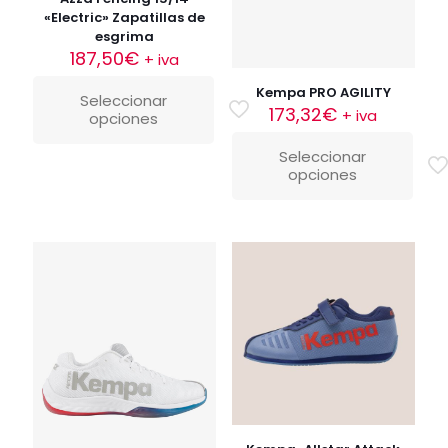
«Electric» Zapatillas de
esgrima
187,50
€
+ iva
Kempa PRO AGILITY
Seleccionar
173,32
€
+ iva
opciones
Este
producto
Seleccionar
tiene
opciones
Este
múltiples
producto
variantes.
tiene
Las
múltiples
opciones
variantes.
se
Las
pueden
opciones
elegir
se
en
pueden
la
elegir
página
en
de
la
producto
página
de
producto