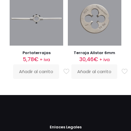
Portaterrajas
Terraja Allstar 6mm
5,78
€
30,46
€
+ iva
+ iva
Añadir al carrito
Añadir al carrito
Enlaces Legales