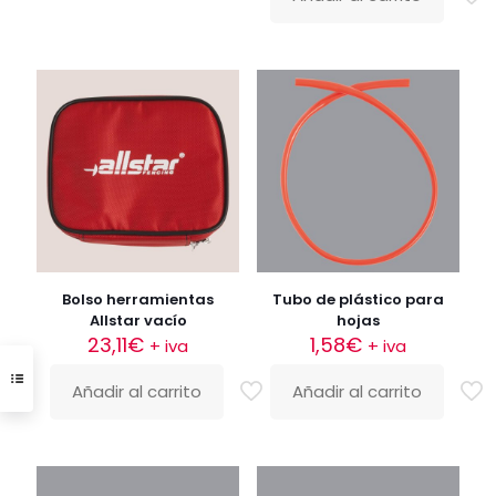
Bolso herramientas
Tubo de plástico para
Allstar vacío
hojas
23,11
€
1,58
€
+ iva
+ iva
Añadir al carrito
Añadir al carrito