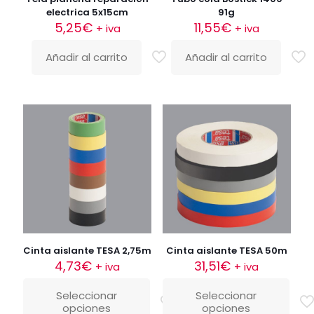
electrica 5x15cm
91g
5,25
€
11,55
€
+ iva
+ iva
Añadir al carrito
Añadir al carrito
Cinta aislante TESA 2,75m
Cinta aislante TESA 50m
4,73
€
31,51
€
+ iva
+ iva
Seleccionar
Seleccionar
opciones
opciones
Este
Este