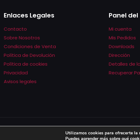
Enlaces Legales
Panel del
Contacto
Mi cuenta
Sobre Nosotros
Mis Pedidos
Condiciones de Venta
Downloads
Política de Devolución
Dirección
Política de cookies
Detalles de 
Privacidad
Recuperar P
Avisos legales
© 2022 AllstarSpain | All Rights Reserved |
Diseño web Word
Utilizamos cookies para ofrecerte la
Puedes aprender más sobre qué cooki