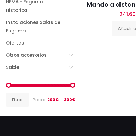
HEMA - Esgrima
Mando a distan
Historica
241,60
Instalaciones Salas de
Añadir a
Esgrima
Ofertas
Otros accesorios
Sable
Precio
Precio
Filtrar
Precio:
290€
—
300€
mínimo
máximo