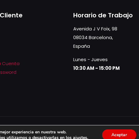
 Cliente
Horario de Trabajo
Avenida J V Foix, 98
08034 Barcelona,
España
Lunes - Jueves
la Cuenta
10:30 AM - 15:00 PM
assword
press
by CreationBCN
 mejor experiencia en nuestra web.
Aceptar
es utilizamos o desactivarlas en los
ajustes
.