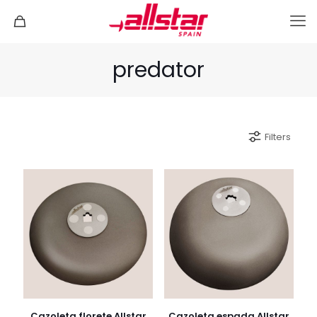
predator
Filters
Cazoleta florete Allstar
Cazoleta espada Allstar