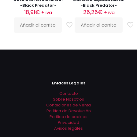
«Black Predator»
«Black Predator»
18,91
€
26,26
€
+ iva
+ iva
Añadir al carrito
Añadir al carrito
Enlaces Legales
Contacto
Sobre Nosotros
Condiciones de Venta
Política de Devolución
Política de cookies
Privacidad
Avisos legales