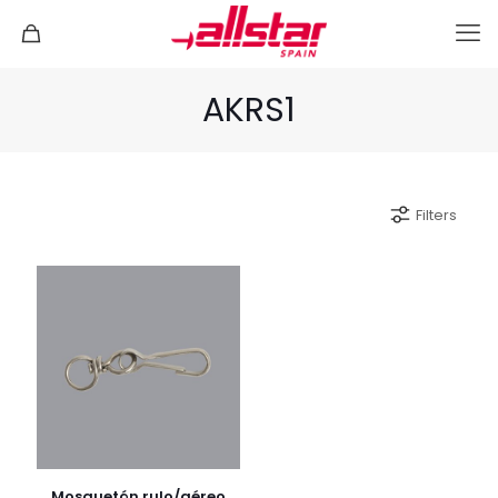
AKRS1
Filters
Mosquetón rulo/aéreo