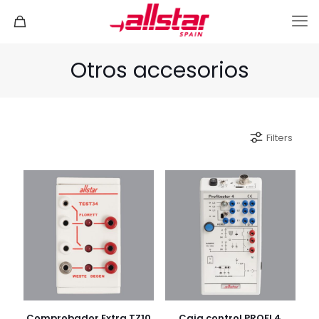
Otros accesorios
Filters
Comprobador Extra TZ10
Caja control PROFI 4