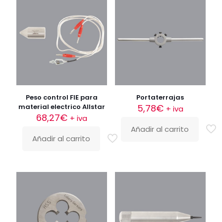
Peso control FIE para
Portaterrajas
material electrico Allstar
5,78
€
+ iva
68,27
€
+ iva
Añadir al carrito
Añadir al carrito