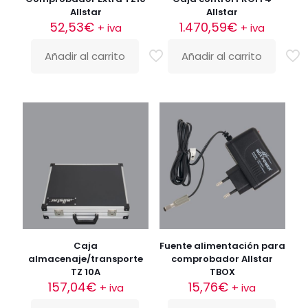
Allstar
Allstar
52,53
€
1.470,59
€
+ iva
+ iva
Añadir al carrito
Añadir al carrito
Caja
Fuente alimentación para
almacenaje/transporte
comprobador Allstar
TZ 10A
TBOX
157,04
€
15,76
€
+ iva
+ iva