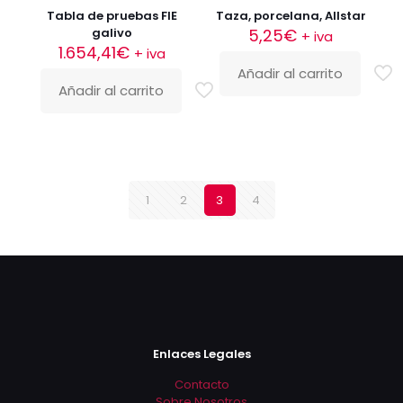
Tabla de pruebas FIE
Taza, porcelana, Allstar
galivo
5,25
€
+ iva
1.654,41
€
+ iva
Añadir al carrito
Añadir al carrito
1
2
3
4
Enlaces Legales
Contacto
Sobre Nosotros