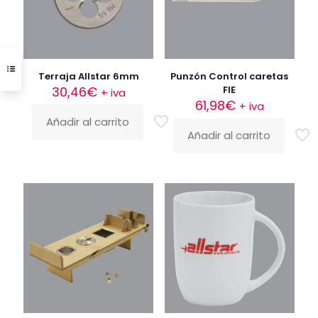
Terraja Allstar 6mm
Punzón Control caretas
30,46
€
FIE
+ iva
61,98
€
+ iva
Añadir al carrito
Añadir al carrito