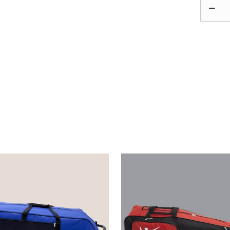
Saca
Allstar
‘Compet
cantid