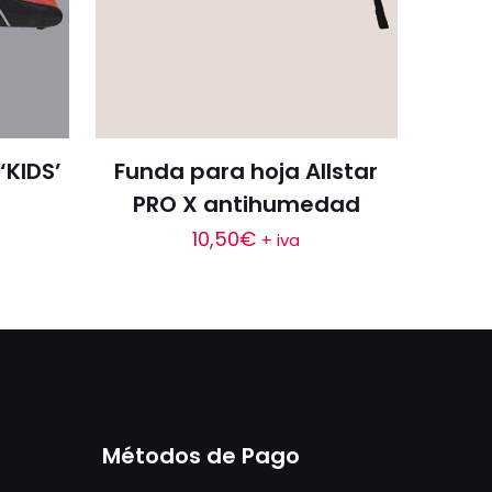
‘KIDS’
Funda para hoja Allstar
PRO X antihumedad
10,50
€
+ iva
Métodos de Pago