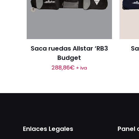
Saca ruedas Allstar ‘RB3
Sa
Budget
288,86
€
+ iva
Enlaces Legales
Panel 