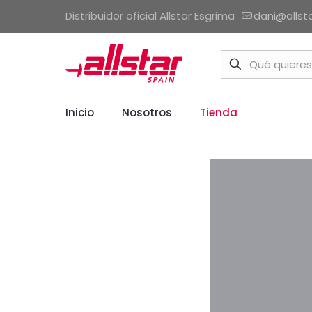
Distribuidor oficial Allstar Esgrima
dani@allst
Inicio
Nosotros
Tienda