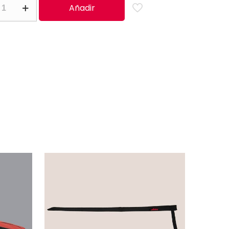
Añadir
ition’
ad