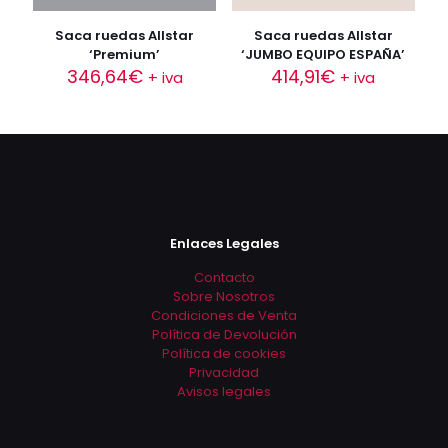
Saca ruedas Allstar
Saca ruedas Allstar
‘Premium’
‘JUMBO EQUIPO ESPAÑA’
346,64
€
414,91
€
+ iva
+ iva
Enlaces Legales
Contacto
Sobre Nosotros
Condiciones de Venta
Política de Devolución
Política de cookies
Privacidad
Avisos legales