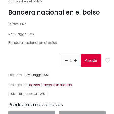
nacional en el bolso
Bandera nacional en el bolso
15,76
€
+ iva
Ref. Flagge-WS
Bandera nacional en el bolso.
Bandera
Añadir
nacional
en
el
Etiqueta:
Ref. Flagge-WS
bolso
cantidad
Categorías:
Bolsas
,
Sacas con ruedas
SKU:
REF. FLAGGE-WS
Productos relacionados