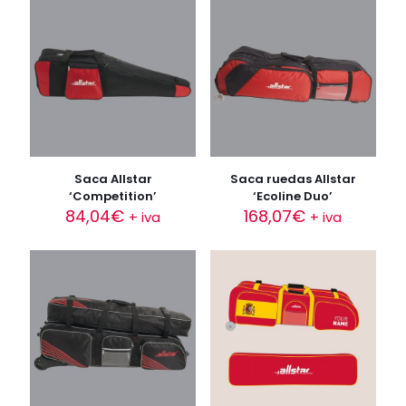
Saca Allstar
Saca ruedas Allstar
‘Competition’
‘Ecoline Duo’
84,04
€
168,07
€
+ iva
+ iva