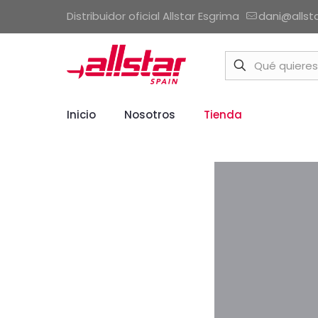
Distribuidor oficial Allstar Esgrima
dani@allst
Inicio
Nosotros
Tienda