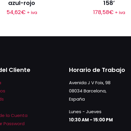
azul-rojo
158’
54,62
€
178,58
€
+ iva
+ iva
del Cliente
Horario de Trabajo
a
Avenida J V Foix, 98
dos
08034 Barcelona,
ds
España
Lunes - Jueves
 de la Cuenta
10:30 AM - 15:00 PM
r Password