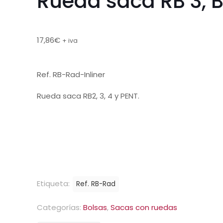
Rueda saca RB 3, 
17,86
€
+ iva
Ref. RB-Rad-Inliner
Rueda saca RB2, 3, 4 y PENT.
Etiqueta:
Ref. RB-Rad
Categorías:
Bolsas
,
Sacas con ruedas