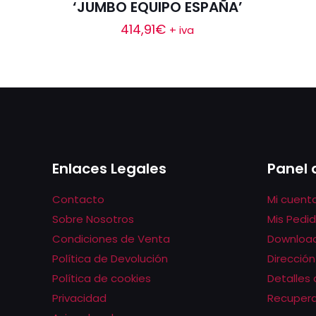
‘JUMBO EQUIPO ESPAÑA’
414,91
€
+ iva
Enlaces Legales
Panel 
Contacto
Mi cuent
Sobre Nosotros
Mis Pedi
Condiciones de Venta
Downloa
Política de Devolución
Dirección
Política de cookies
Detalles
Privacidad
Recupera