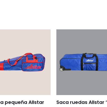
PENT
cantid
a pequeña Allstar
Saca ruedas Allstar ‘