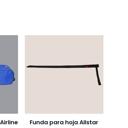
ad
Airline
Funda para hoja Allstar