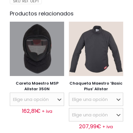
SKU:
REF. UEP1
Productos relacionados
Careta Maestro MSP
Chaqueta Maestro ‘Basic
Allstar 350N
Plus’ Allstar
162,81
€
+ iva
Este
producto
207,99
€
+ iva
tiene