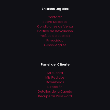
opciones
opciones
se
se
Enlaces Legales
pueden
pueden
elegir
elegir
Contacto
en
en
Sobre Nosotros
la
la
Condiciones de Venta
página
página
Política de Devolución
de
de
Política de cookies
producto
producto
Privacidad
Avisos legales
Panel del Cliente
Mi cuenta
Mis Pedidos
Downloads
Dirección
Detalles de la Cuenta
Recuperar Password