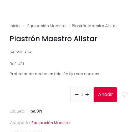
Inicio
/
Equipación Maestro
/
Plastrón Maestro Allstar
Plastrón Maestro Allstar
54,55
€
+ iva
Ref. ÜP1
Protector de pecho en tela. Se fija con correas.
Plastrón
Añadir
Maestro
Allstar
cantidad
Etiqueta:
Ref. ÜP1
Categoría:
Equipación Maestro