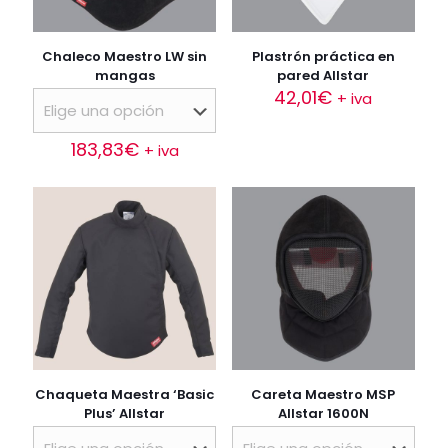
Chaleco Maestro LW sin
Plastrón práctica en
mangas
pared Allstar
42,01
€
+ iva
183,83
€
+ iva
Este
producto
tiene
múltiples
variantes.
Las
opciones
se
pueden
elegir
en
la
Chaqueta Maestra ‘Basic
Careta Maestro MSP
página
Plus’ Allstar
Allstar 1600N
de
producto