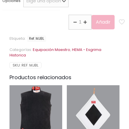
Opciones
Chaqueta
Añadir
Maestro
'Basic
Plus'
Etiqueta:
Ref. MJBL
Allstar
cantidad
Categorías:
Equipación Maestro
,
HEMA - Esgrima
Historica
SKU:
REF. MJBL
Productos relacionados