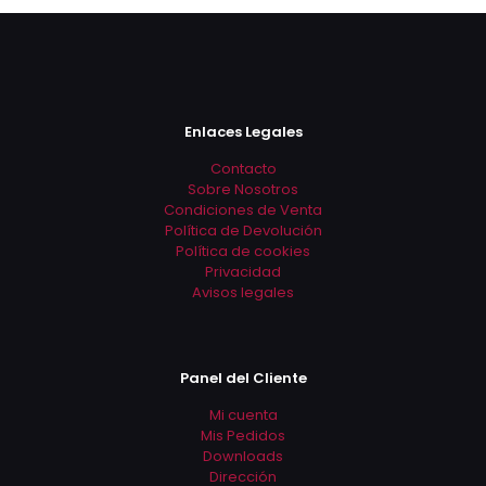
tiene
tiene
múltiples
múltiples
variantes.
variantes.
Las
Las
opciones
opciones
se
se
Enlaces Legales
pueden
pueden
elegir
elegir
Contacto
en
en
Sobre Nosotros
la
la
Condiciones de Venta
página
página
Política de Devolución
de
de
Política de cookies
producto
producto
Privacidad
Avisos legales
Panel del Cliente
Mi cuenta
Mis Pedidos
Downloads
Dirección