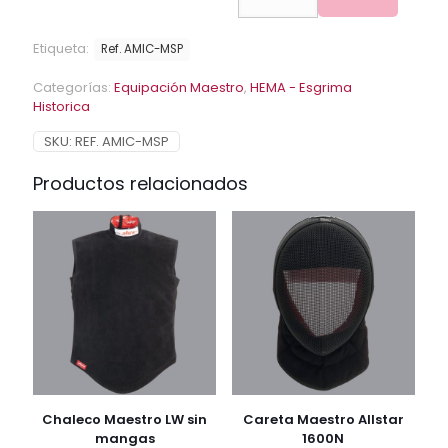
MSP
Allstar
Etiqueta:
Ref. AMIC-MSP
1600N
comfort
Categorías:
Equipación Maestro
,
HEMA - Esgrima
cantidad
Historica
SKU:
REF. AMIC-MSP
Productos relacionados
Chaleco Maestro LW sin
Careta Maestro Allstar
mangas
1600N