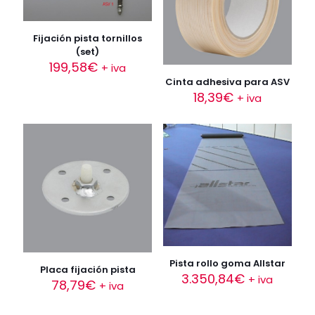
Fijación pista tornillos
(set)
199,58
€
+ iva
Cinta adhesiva para ASV
18,39
€
+ iva
Pista rollo goma Allstar
Placa fijación pista
3.350,84
€
+ iva
78,79
€
+ iva