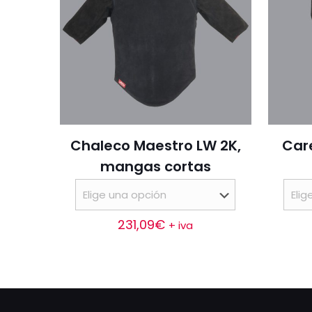
Chaleco Maestro LW 2K,
Care
mangas cortas
231,09
€
+ iva
Este
producto
tiene
múltiples