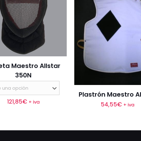
ta Maestro Allstar
350N
Plastrón Maestro Al
121,85
€
+ iva
54,55
€
+ iva
Este
producto
tiene
múltiples