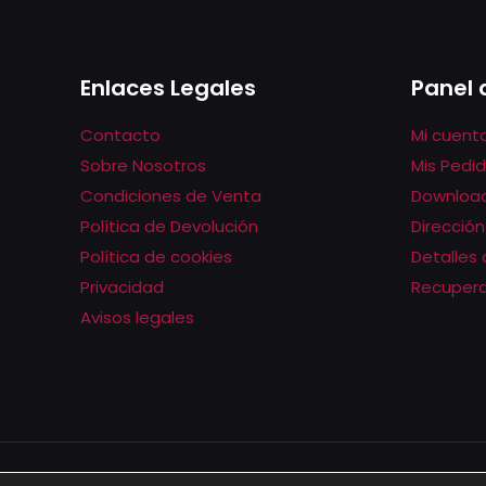
variantes.
Las
opciones
Enlaces Legales
Panel 
se
Contacto
Mi cuent
pueden
Sobre Nosotros
Mis Pedi
elegir
Condiciones de Venta
Downloa
en
Política de Devolución
Dirección
la
Política de cookies
Detalles
página
Privacidad
Recupera
de
Avisos legales
producto