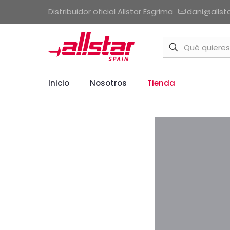
Distribuidor oficial Allstar Esgrima
dani@allst
Inicio
Nosotros
Tienda