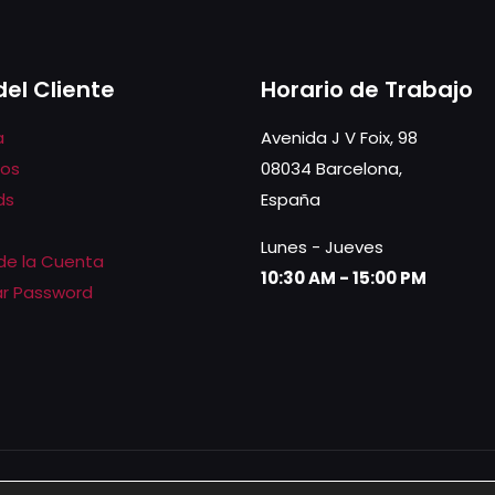
variantes.
Las
opciones
del Cliente
Horario de Trabajo
se
a
Avenida J V Foix, 98
pueden
dos
08034 Barcelona,
elegir
ds
España
en
la
Lunes - Jueves
 de la Cuenta
página
10:30 AM - 15:00 PM
r Password
de
producto