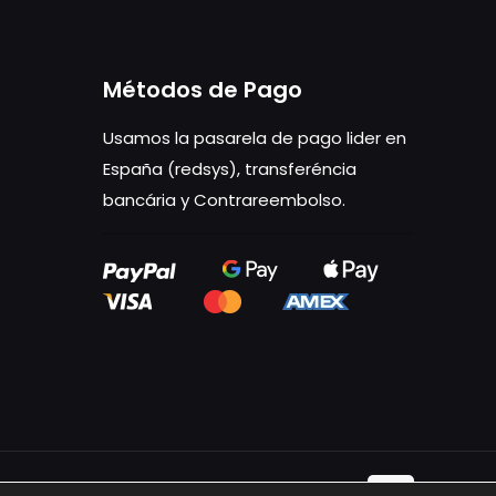
variantes.
Las
opciones
Métodos de Pago
se
Usamos la pasarela de pago lider en
pueden
España (redsys), transferéncia
elegir
bancária y Contrareembolso.
en
la
página
de
producto