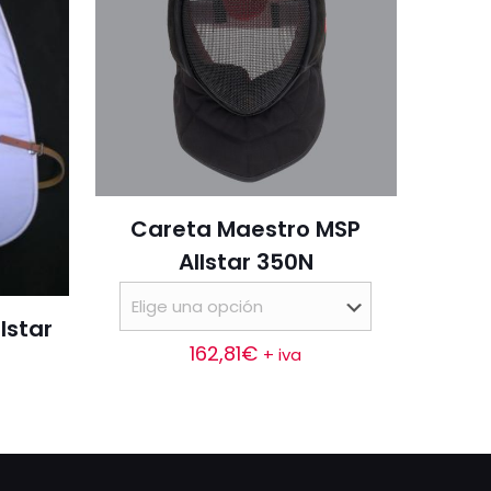
Careta Maestro MSP
Allstar 350N
lstar
162,81
€
+ iva
Este
producto
tiene
múltiples