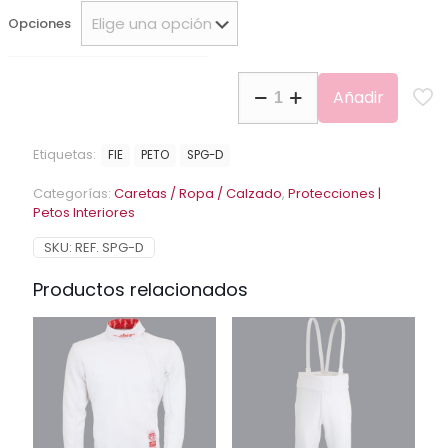
Opciones
Peto
Añadir
interior
Allstar
FIE800N
Etiquetas:
FIE
PETO
SPG-D
EXTRA-
LIGHT
Categorías:
Caretas / Ropa / Calzado
,
Protecciones |
Dama
Petos Interiores
cantidad
SKU:
REF. SPG-D
Productos relacionados