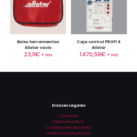
Las
opciones
se
pueden
elegir
en
la
Bolso herramientas
Caja control PROFI 4
página
Allstar vacío
Allstar
de
23,11
€
1.470,59
€
+ iva
+ iva
producto
Enlaces Legales
Contacto
Sobre Nosotros
Condiciones de Venta
Política de Devolución