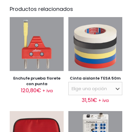
Productos relacionados
Enchufe prueba florete
Cinta aislante TESA 50m
con punta
120,80
€
+ iva
31,51
€
+ iva
Este
producto
tiene
múltiples
variantes.