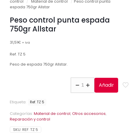
control
/
Material de control
/
Peso control punta
espada 750gr Allstar
Peso control punta espada
750gr Allstar
31,51
€
+ iva
Ref. TZ 5
Peso de espada 750gr Allstar.
Peso
Añadir
control
punta
espada
Etiqueta:
Ref. TZ 5
750gr
Allstar
Categorías:
Material de control
,
Otros accesorios
,
cantidad
Reparación y control
SKU:
REF. TZ 5