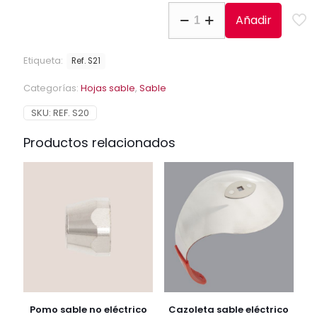
Hoja
Añadir
sable
Allstar
Ecostar
Etiqueta:
Ref. S21
cantidad
Categorías:
Hojas sable
,
Sable
SKU:
REF. S20
Productos relacionados
Pomo sable no eléctrico
Cazoleta sable eléctrico