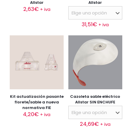
Allstar
Allstar
2,63
€
+ iva
31,51
€
+ iva
Este
producto
tiene
múltiples
variantes.
Las
opciones
se
pueden
elegir
en
la
Kit actualización pasante
Cazoleta sable eléctrico
página
florete/sable a nueva
Allstar SIN ENCHUFE
de
normativa FIE
producto
4,20
€
+ iva
24,69
€
+ iva
Este