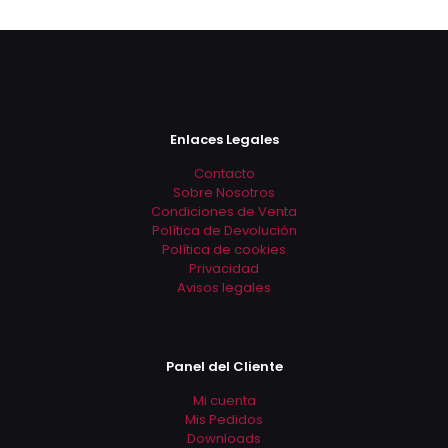
producto
tiene
múltiples
variantes.
Las
opciones
se
Enlaces Legales
pueden
elegir
Contacto
en
Sobre Nosotros
la
Condiciones de Venta
página
Política de Devolución
de
Política de cookies
producto
Privacidad
Avisos legales
Panel del Cliente
Mi cuenta
Mis Pedidos
Downloads