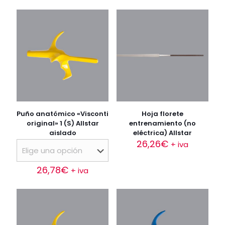
Puño anatómico «Visconti
Hoja florete
original» 1 (S) Allstar
entrenamiento (no
aislado
eléctrica) Allstar
26,26
€
+ iva
26,78
€
+ iva
Este
producto
tiene
múltiples
variantes.