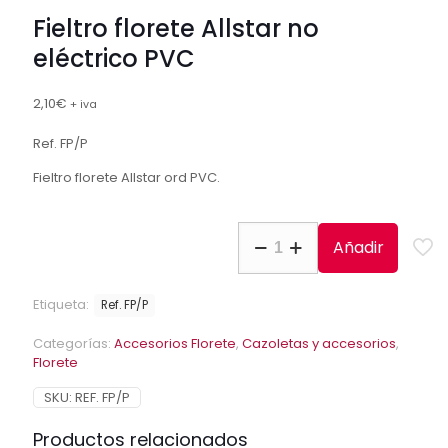
Fieltro florete Allstar no
eléctrico PVC
2,10
€
+ iva
Ref. FP/P
Fieltro florete Allstar ord PVC.
Fieltro
Añadir
florete
Allstar
no
Etiqueta:
Ref. FP/P
eléctrico
PVC
Categorías:
Accesorios Florete
,
Cazoletas y accesorios
,
cantidad
Florete
SKU:
REF. FP/P
Productos relacionados