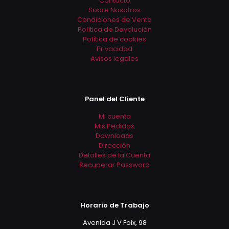
Contacto
la
en
Sobre Nosotros
página
la
Condiciones de Venta
de
página
Política de Devolución
producto
de
Política de cookies
producto
Privacidad
Avisos legales
Panel del Cliente
Mi cuenta
Mis Pedidos
Downloads
Dirección
Detalles de la Cuenta
Recuperar Password
Horario de Trabajo
Avenida J V Foix, 98