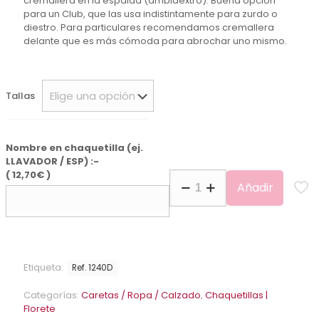
cremallera en la espalda (ambidextro). Buena opción
para un Club, que las usa indistintamente para zurdo o
diestro. Para particulares recomendamos cremallera
delante que es más cómoda para abrochar uno mismo.
Tallas
Nombre en chaquetilla (ej.
LLAVADOR / ESP) :-
(
12,70
€
)
Chaquetilla
Añadir
eléctrica
inox.
Allstar
florete
Dama
cremallera
Etiqueta:
Ref. 1240D
en
la
Categorías:
Caretas / Ropa / Calzado
,
Chaquetillas |
espalda
Florete
(ambidiestro)