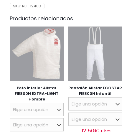
cantidad
SKU:
REF. 1240D
Productos relacionados
Peto interior Allstar
Pantalón Allstar ECOSTAR
FIE800N EXTRA-LIGHT
FIE800N Infantil
Hombre
112,50
€
+ iva