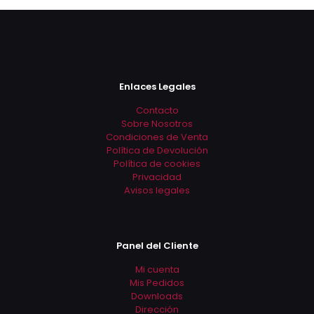
producto
producto
tiene
tiene
múltiples
múltiples
variantes.
variantes.
Las
Las
opciones
opciones
se
se
Enlaces Legales
pueden
pueden
elegir
elegir
Contacto
en
en
Sobre Nosotros
la
la
Condiciones de Venta
página
página
Política de Devolución
de
de
Política de cookies
producto
producto
Privacidad
Avisos legales
Panel del Cliente
Mi cuenta
Mis Pedidos
Downloads
Dirección