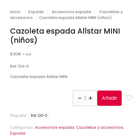
Inicio
/
Espada
/
Accesorios espada
/
Cazoletas y
accesorios
/
Cazoleta espada Allstar MINI (niños)
Cazoleta espada Allstar MINI
(niños)
8,93
€
+ iva
Ref. DG-0
Cazoleta espada Allstar MINI.
Cazoleta
Añadir
espada
Allstar
MINI
Etiqueta:
Ref. DG-0
(niños)
cantidad
Categorías:
Accesorios espada
,
Cazoletas y accesorios
,
Espada