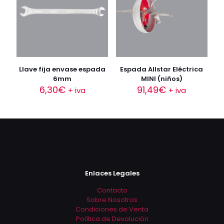
Llave fija envase espada
Espada Allstar Eléctrica
6mm
MINI (niños)
6,30
€
91,49
€
+ iva
+ iva
Enlaces Legales
Contacto
Sobre Nosotros
Condiciones de Venta
Política de Devolución