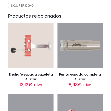
SKU:
REF. DG-0
Productos relacionados
Enchufe espada cazoleta
Punta espada completa
Allstar
Allstar
13,12
€
8,93
€
+ iva
+ iva