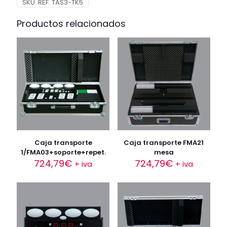
SKU:
REF. TAS3-TK5
Productos relacionados
Caja transporte
Caja transporte FMA21
1/FMA03+soporte+repet.
mesa
724,79
€
724,79
€
+ iva
+ iva