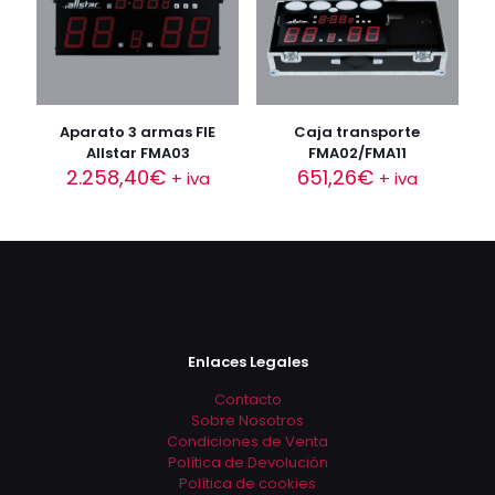
Aparato 3 armas FIE
Caja transporte
Allstar FMA03
FMA02/FMA11
2.258,40
€
651,26
€
+ iva
+ iva
Enlaces Legales
Contacto
Sobre Nosotros
Condiciones de Venta
Política de Devolución
Política de cookies