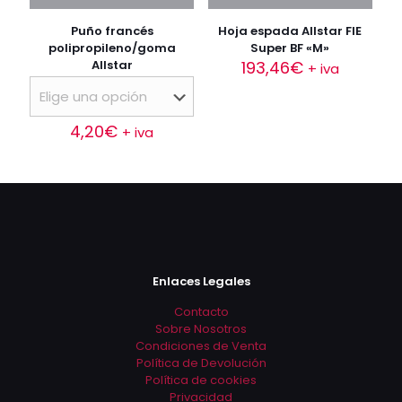
Puño francés
Hoja espada Allstar FIE
polipropileno/goma
Super BF «M»
Allstar
193,46
€
+ iva
4,20
€
+ iva
Este
producto
tiene
múltiples
variantes.
Las
opciones
se
Enlaces Legales
pueden
elegir
Contacto
en
Sobre Nosotros
la
Condiciones de Venta
página
Política de Devolución
de
Política de cookies
producto
Privacidad