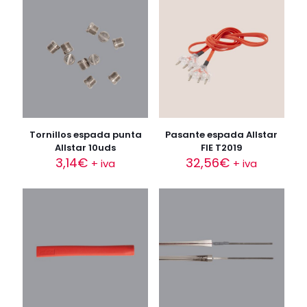
Tornillos espada punta
Pasante espada Allstar
Allstar 10uds
FIE T2019
3,14
€
32,56
€
+ iva
+ iva