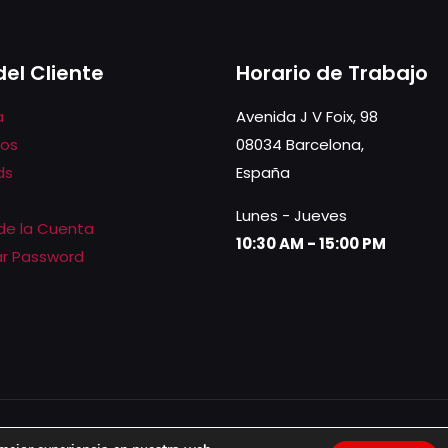
Las
Las
opciones
opciones
del Cliente
Horario de Trabajo
se
se
pueden
pueden
a
Avenida J V Foix, 98
elegir
elegir
dos
08034 Barcelona,
en
en
ds
España
la
la
Lunes - Jueves
página
página
 de la Cuenta
10:30 AM - 15:00 PM
de
de
r Password
producto
producto
web Wordpress
by CreationBCN