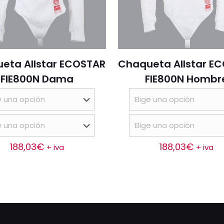
eta Allstar ECOSTAR
Chaqueta Allstar E
FIE800N Dama
FIE800N Hombr
188,03
€
188,03
€
+ iva
+ iva
Este
Este
producto
producto
tiene
tiene
múltiples
múltiples
variantes.
variantes.