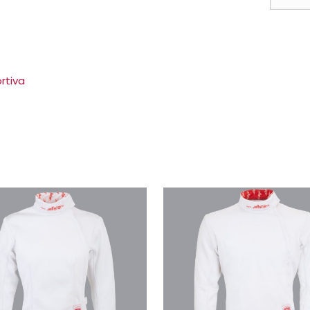
'Flèche
beige-
rojo
cantid
rtiva