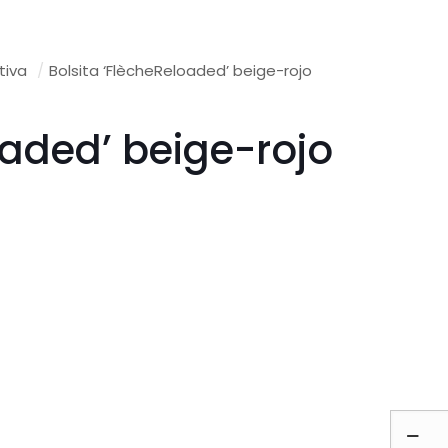
tiva
/
Bolsita ‘FlècheReloaded’ beige-rojo
oaded’ beige-rojo
Bolsita