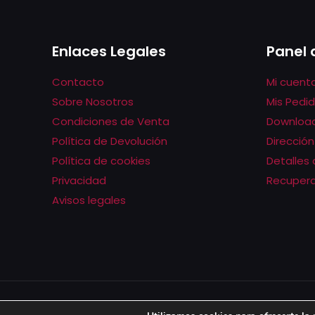
Las
opciones
Enlaces Legales
Panel 
se
pueden
Contacto
Mi cuent
elegir
Sobre Nosotros
Mis Pedi
en
Condiciones de Venta
Downloa
la
Política de Devolución
Dirección
página
Política de cookies
Detalles
de
Privacidad
Recupera
producto
Avisos legales
© 2022 AllstarSpain | All Rights Reserved |
Diseño 