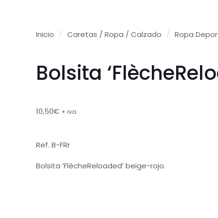
Inicio
/
Caretas / Ropa / Calzado
/
Ropa Depor
Bolsita ‘FlècheRel
10,50
€
+ iva
Ref. B-FRr
Bolsita ‘FlècheReloaded’ beige-rojo.