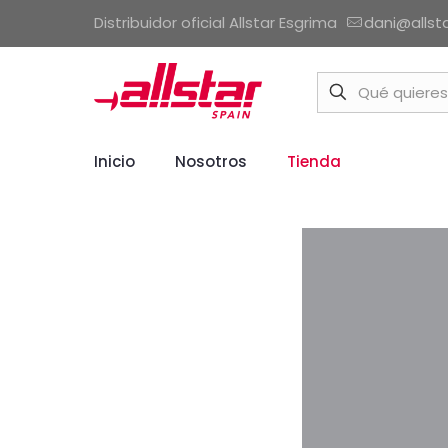
Distribuidor oficial Allstar Esgrima
dani@allst
Inicio
Nosotros
Tienda