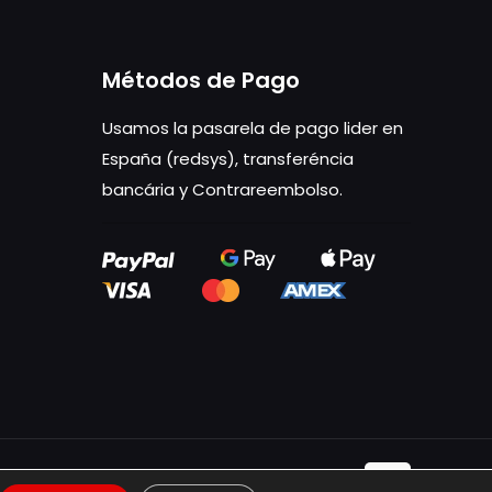
variantes.
Las
Métodos de Pago
opciones
se
Usamos la pasarela de pago lider en
pueden
España (redsys), transferéncia
elegir
bancária y Contrareembolso.
en
la
página
de
producto