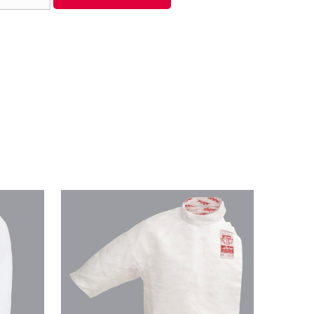
Reloaded'
ad