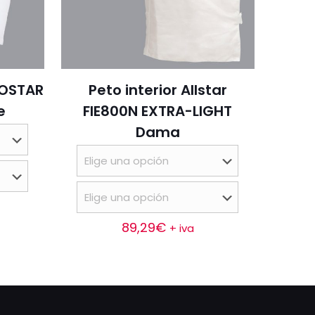
COSTAR
Peto interior Allstar
e
FIE800N EXTRA-LIGHT
Dama
89,29
€
+ iva
Este
producto
tiene
múltiples