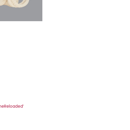
heReloaded’